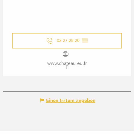
02 27 28 20
▒▒
www.chateau-eu.fr
Einen Irrtum angeben