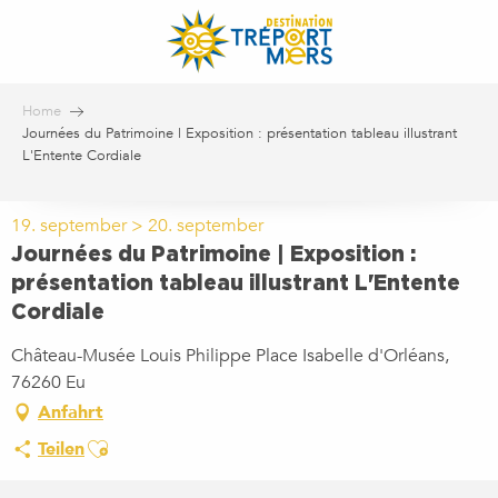
Aller
au
contenu
principal
Home
Journées du Patrimoine | Exposition : présentation tableau illustrant
L'Entente Cordiale
19. september > 20. september
Journées du Patrimoine | Exposition :
présentation tableau illustrant L'Entente
Cordiale
Château-Musée Louis Philippe Place Isabelle d'Orléans,
76260 Eu
Anfahrt
Ajouter aux favoris
Teilen