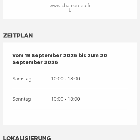
www.chateau-eu.fr
ZEITPLAN
VOM
19 SEPTEMBER 2026
BIS ZUM
20 SEPTEMBER 2
vom
19 September 2026
bis zum
20
September 2026
Samstag
10:00 - 18:00
Sonntag
10:00 - 18:00
LOKALISIERUNG