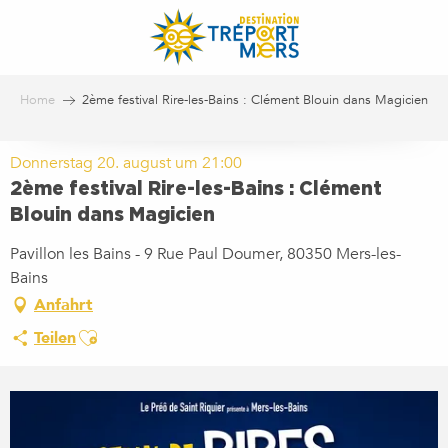
Aller
au
contenu
principal
Home
2ème festival Rire-les-Bains : Clément Blouin dans Magicien
Donnerstag 20. august um 21:00
2ème festival Rire-les-Bains : Clément
Blouin dans Magicien
Pavillon les Bains - 9 Rue Paul Doumer, 80350 Mers-les-
Bains
Anfahrt
Ajouter aux favoris
Teilen