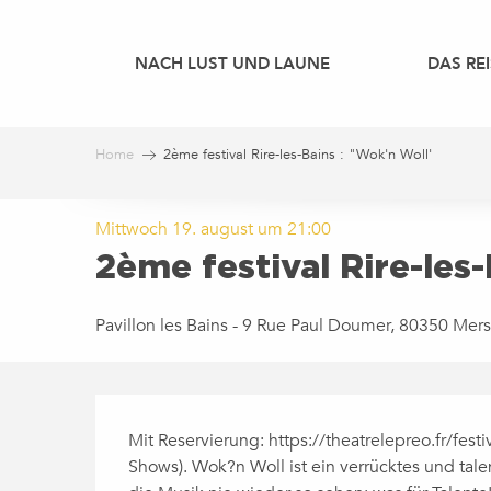
Aller
au
NACH LUST UND LAUNE
DAS REI
contenu
principal
Home
2ème festival Rire-les-Bains : "Wok'n Woll'
Mittwoch 19. august um 21:00
2ème festival Rire-les-
Pavillon les Bains - 9 Rue Paul Doumer, 80350 Mers
BESCHREIBUNG
Mit Reservierung: https://theatrelepreo.fr/festiv
Shows). Wok?n Woll ist ein verrücktes und talen