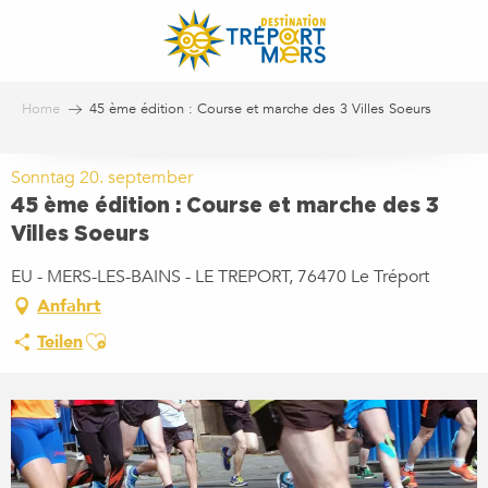
Aller
au
contenu
principal
Home
45 ème édition : Course et marche des 3 Villes Soeurs
Sonntag 20. september
45 ème édition : Course et marche des 3
Villes Soeurs
EU - MERS-LES-BAINS - LE TREPORT, 76470 Le Tréport
Anfahrt
Ajouter aux favoris
Teilen