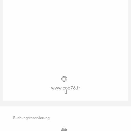
www.cob76.fr
Buchung/reservierung