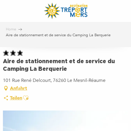
Aller
au
contenu
principal
Home
Aire de stationnement et de service du Camping La Berquerie
Aire de stationnement et de service du
Camping La Berquerie
101 Rue René Delcourt, 76260 Le Mesnil-Réaume
Anfahrt
Ajouter aux favoris
Teilen