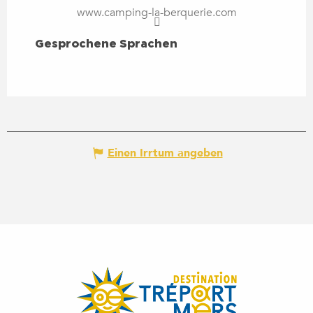
www.camping-la-berquerie.com
GESPROCHENE SPRACHEN
Gesprochene Sprachen
Einen Irrtum angeben