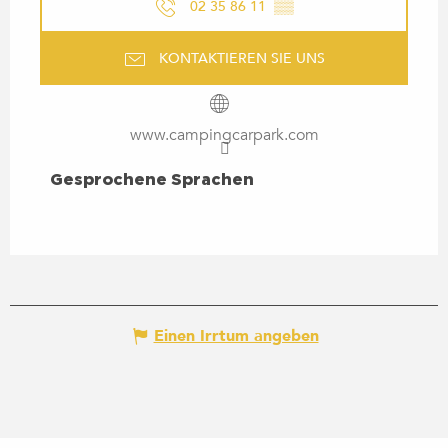
02 35 86 11
▒▒
KONTAKTIEREN SIE UNS
www.campingcarpark.com
GESPROCHENE SPRACHEN
Gesprochene Sprachen
Einen Irrtum angeben