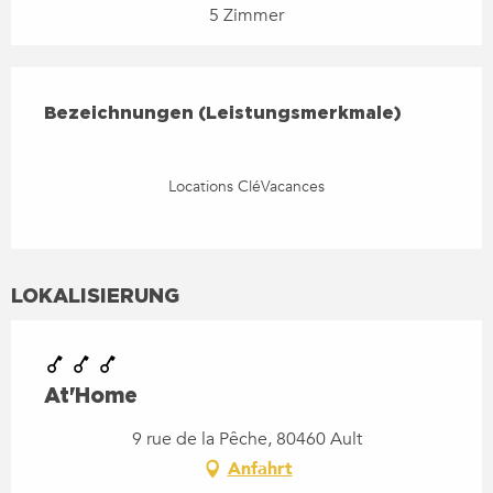
5 Zimmer
LEISTUNGENSMÖGLICHKEIT
BEZEICHNUNGEN (LEISTUNGSMERKMALE)
Bezeichnungen (Leistungsmerkmale)
Locations CléVacances
LOKALISIERUNG
At'Home
9 rue de la Pêche, 80460 Ault
Anfahrt