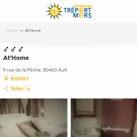
Aller
au
contenu
principal
Home
At'Home
At'Home
9 rue de la Pêche, 80460 Ault
Anfahrt
Ajouter aux favoris
Teilen