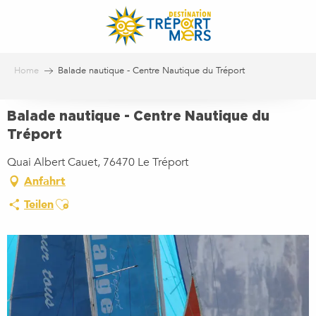
Aller
au
contenu
principal
Home
Balade nautique - Centre Nautique du Tréport
Balade nautique - Centre Nautique du
Tréport
Quai Albert Cauet, 76470 Le Tréport
Anfahrt
Ajouter aux favoris
Teilen