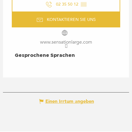
02 35 50 12
▒▒
KONTAKTIEREN SIE UNS
www.sensationlarge.com
GESPROCHENE SPRACHEN
Gesprochene Sprachen
Einen Irrtum angeben