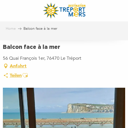
Aller
au
contenu
principal
Home
Balcon face à la mer
Balcon face à la mer
56 Quai François 1er, 76470 Le Tréport
Anfahrt
Ajouter aux favoris
Teilen