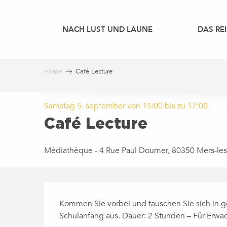
Aller
au
NACH LUST UND LAUNE
DAS REI
contenu
principal
Home
Café Lecture
Samstag 5. september von 15:00 bis zu 17:00
Café Lecture
Médiathèque - 4 Rue Paul Doumer, 80350 Mers-les
BESCHREIBUNG
Kommen Sie vorbei und tauschen Sie sich in ge
Schulanfang aus. Dauer: 2 Stunden – Für Erwachs