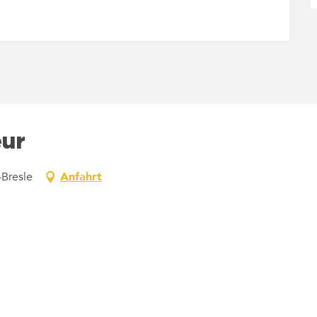
eur
-Bresle
Anfahrt