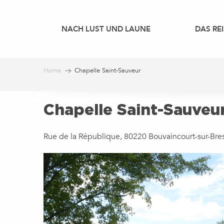
Aller
au
NACH LUST UND LAUNE
DAS REI
contenu
principal
Home
Chapelle Saint-Sauveur
Chapelle Saint-Sauveu
Rue de la République, 80220 Bouvaincourt-sur-Bre