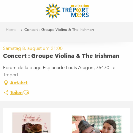
Aller
au
contenu
principal
Home
Concert : Groupe Violina & The Irishman
Samstag 8. august um 21:00
Concert : Groupe Violina & The Irishman
Forum de la plage Esplanade Louis Aragon, 76470 Le
Tréport
Anfahrt
Ajouter aux favoris
Teilen