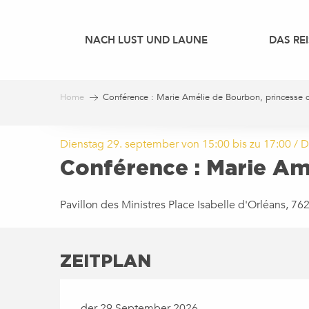
Aller
au
NACH LUST UND LAUNE
DAS REI
contenu
principal
Home
Conférence : Marie Amélie de Bourbon, princesse d
Dienstag 29. september von 15:00 bis zu 17:00 / D
Conférence : Marie Amé
Pavillon des Ministres Place Isabelle d'Orléans, 76
ZEITPLAN
der 29 September 2026