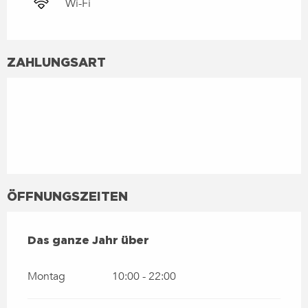
Wi-Fi
ZAHLUNGSART
ÖFFNUNGSZEITEN
DAS GANZE JAHR ÜBER
Das ganze Jahr über
Montag
10:00 - 22:00