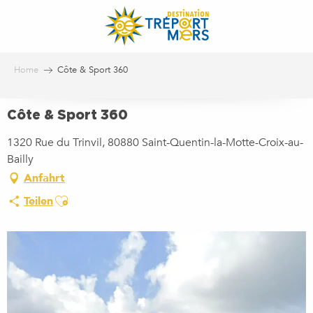
Aller
au
contenu
principal
Home
Côte & Sport 360
Côte & Sport 360
1320 Rue du Trinvil, 80880 Saint-Quentin-la-Motte-Croix-au-
Bailly
Anfahrt
Ajouter aux favoris
Teilen