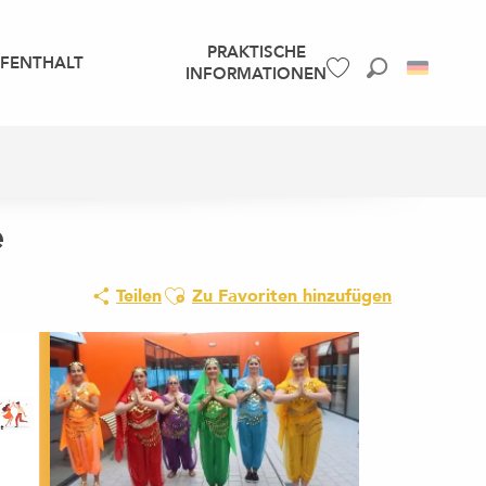
PRAKTISCHE
UFENTHALT
INFORMATIONEN
Suche
Voir les favoris
e
Ajouter aux favoris
Teilen
Zu Favoriten hinzufügen