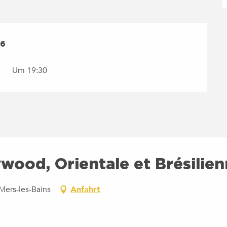
26
26
Um 19:30
wood, Orientale et Brésilie
Mers-les-Bains
Anfahrt