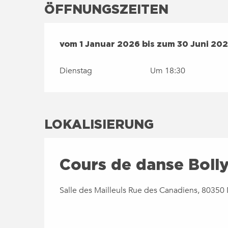
ÖFFNUNGSZEITEN
VOM
1 JANUAR 2026
BIS ZUM
30 JUNI 20
vom
1 Januar 2026
bis zum
30 Juni 20
Dienstag
Um 18:30
LOKALISIERUNG
Cours de danse Bolly
Salle des Mailleuls Rue des Canadiens, 80350 