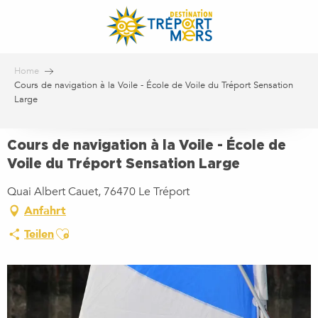
Aller
au
contenu
principal
Home
Cours de navigation à la Voile - École de Voile du Tréport Sensation
Large
Cours de navigation à la Voile - École de
Voile du Tréport Sensation Large
Quai Albert Cauet, 76470 Le Tréport
Anfahrt
Ajouter aux favoris
Teilen