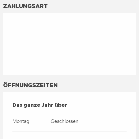
ZAHLUNGSART
ÖFFNUNGSZEITEN
DAS GANZE JAHR ÜBER
Das ganze Jahr über
Montag
Geschlossen