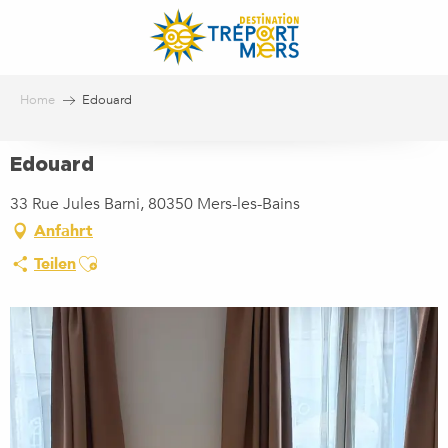
Aller
au
contenu
principal
Home
Edouard
Edouard
33 Rue Jules Barni, 80350 Mers-les-Bains
Anfahrt
Ajouter aux favoris
Teilen