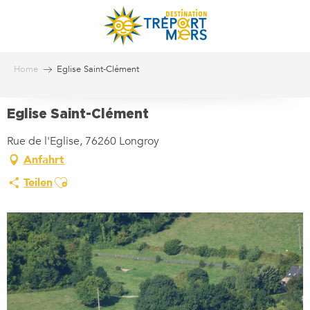
Aller
au
contenu
principal
Home
Eglise Saint-Clément
Eglise Saint-Clément
Rue de l'Eglise, 76260 Longroy
Anfahrt
Ajouter aux favoris
Teilen