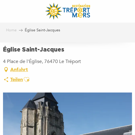
Aller
au
contenu
principal
Home
Église Saint-Jacques
Église Saint-Jacques
4 Place de l'Église, 76470 Le Tréport
Anfahrt
Ajouter aux favoris
Teilen