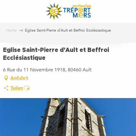
Aller
au
contenu
principal
Home
Eglise Saint-Pierre d'Ault et Beffroi Ecclésiastique
Eglise Saint-Pierre d'Ault et Beffroi
Ecclésiastique
6 Rue du 11 Novembre 1918, 80460 Ault
Anfahrt
Ajouter aux favoris
Teilen