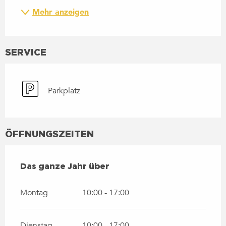
Mehr anzeigen
SERVICE
Parkplatz
ÖFFNUNGSZEITEN
DAS GANZE JAHR ÜBER
Das ganze Jahr über
Montag
10:00 - 17:00
Dienstag
10:00 - 17:00