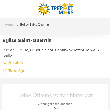
Aller
au
contenu
principal
Home
Eglise Saint-Quentin
Eglise Saint-Quentin
Rue de l'Eglise, 80880 Saint-Quentin-la-Motte-Croix-au-
Bailly
Anfahrt
Ajouter aux favoris
Teilen
ÖFFNUNGSZEITEN & KONTA
Keine Öffnungszeiten hinterlegt
Öffnungszeiten ansehen
Tiere erlaubt