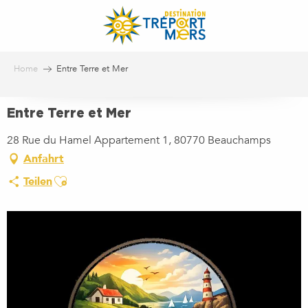
Aller
au
contenu
principal
Home
Entre Terre et Mer
Entre Terre et Mer
28 Rue du Hamel Appartement 1, 80770 Beauchamps
Anfahrt
Ajouter aux favoris
Teilen