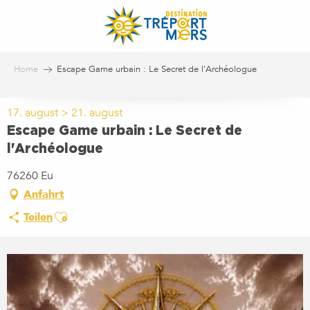
Aller
au
contenu
principal
Home
Escape Game urbain : Le Secret de l'Archéologue
17. august > 21. august
Escape Game urbain : Le Secret de
l'Archéologue
76260 Eu
Anfahrt
Ajouter aux favoris
Teilen