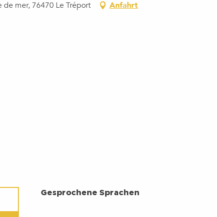
e de mer, 76470 Le Tréport
Anfahrt
GESPROCHENE SPRACHEN
Gesprochene Sprachen