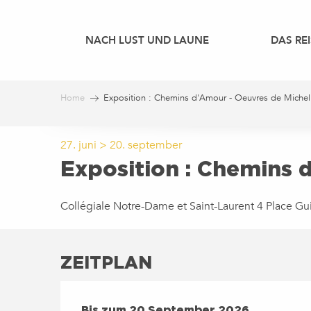
Aller
au
NACH LUST UND LAUNE
DAS REI
contenu
principal
Home
Exposition : Chemins d'Amour - Oeuvres de Michel
27. juni > 20. september
Exposition : Chemins 
Collégiale Notre-Dame et Saint-Laurent 4 Place G
ZEITPLAN
VOM
27 JUNI 2026
BIS ZUM
20 SEPTEMBE
Bis zum
20 September 2026