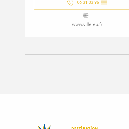
06 31 33 96
▒▒
www.ville-eu.fr