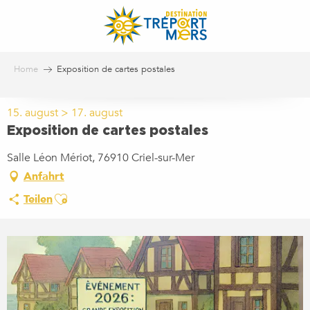
Aller
au
contenu
principal
Home
Exposition de cartes postales
15. august > 17. august
Exposition de cartes postales
Salle Léon Mériot, 76910 Criel-sur-Mer
Anfahrt
Ajouter aux favoris
Teilen