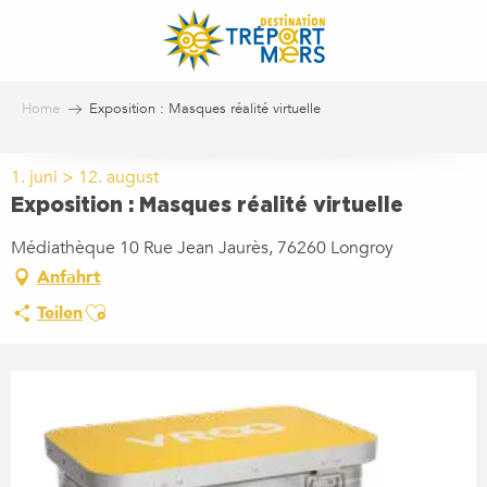
Aller
au
contenu
principal
Home
Exposition : Masques réalité virtuelle
1. juni > 12. august
Exposition : Masques réalité virtuelle
Médiathèque 10 Rue Jean Jaurès, 76260 Longroy
Anfahrt
Ajouter aux favoris
Teilen