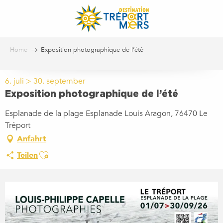
Aller
au
contenu
principal
Home
Exposition photographique de l’été
6. juli > 30. september
Exposition photographique de l’été
Esplanade de la plage Esplanade Louis Aragon, 76470 Le
Tréport
Anfahrt
Ajouter aux favoris
Teilen