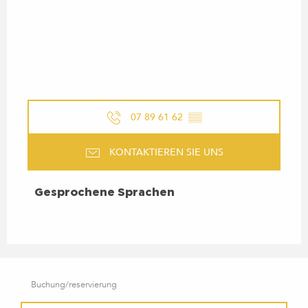
07 89 61 62
▒▒
KONTAKTIEREN SIE UNS
GESPROCHENE SPRACHEN
Gesprochene Sprachen
Buchung/reservierung