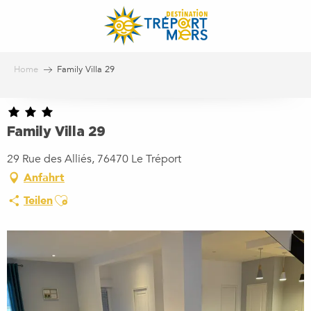
Aller
au
contenu
principal
Home
Family Villa 29
Family Villa 29
29 Rue des Alliés, 76470 Le Tréport
Anfahrt
Ajouter aux favoris
Teilen