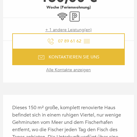
Woche (Ferienwohnung)
Wi-Fi
Parkplatz
+ 1 andere Leistung(en)
07 89 61 62
▒▒
KONTAKTIEREN SIE UNS
Alle Kontakte anzeigen
BESCHREIBUNG
Dieses 150 m² große, komplett renovierte Haus 
befindet sich in einem ruhigen Viertel, nur wenige 
Gehminuten vom Meer und dem Fischerhafen 
entfernt, wo die Fischer jeden Tag den Fisch des 
Tages anbieten. Die Unterkunft verfügt über eine 