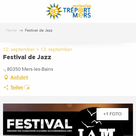
Aller
au
contenu
principal
Home
Festival de Jazz
12. september > 13. september
Festival de Jazz
-, 80350 Mers-les-Bains
Anfahrt
Ajouter aux favoris
Teilen
+1 FOTO