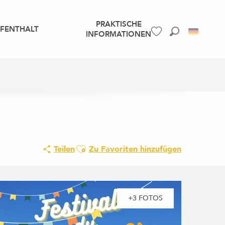
PRAKTISCHE
UFENTHALT
INFORMATIONEN
Suche
Voir les favoris
Ajouter aux favoris
Teilen
Zu Favoriten hinzufügen
+3 FOTOS