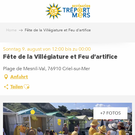
Aller
au
contenu
principal
Home
Fête de la Villégiature et Feu d'artifice
Sonntag 9. august von 12:00 bis zu 00:00
Fête de la Villégiature et Feu d'artifice
Plage de Mesnil-Val, 76910 Criel-sur-Mer
Anfahrt
Ajouter aux favoris
Teilen
+7 FOTOS