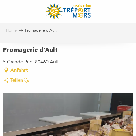
Aller
au
contenu
principal
Home
Fromagerie d'Ault
Fromagerie d'Ault
5 Grande Rue, 80460 Ault
Anfahrt
Ajouter aux favoris
Teilen