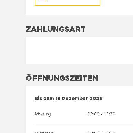
ZAHLUNGSART
ÖFFNUNGSZEITEN
VOM
2 FEBRUAR 2026
BIS ZUM
18 DEZEMB
Bis zum
18 Dezember 2026
Montag
09:00 - 12:30