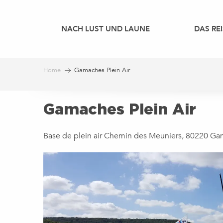
Aller
au
NACH LUST UND LAUNE
DAS REI
contenu
principal
Home
Gamaches Plein Air
Gamaches Plein Air
Base de plein air Chemin des Meuniers, 80220 G