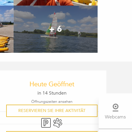
+ 6
ÖFFNUNGSZEITEN & KONTAK
Heute Geöffnet
in 14 Stunden
Öffnungszeiten ansehen
RESERVIEREN SIE IHRE AKTIVITÄT
Webcams
Parkplatz
Tiere erlaubt