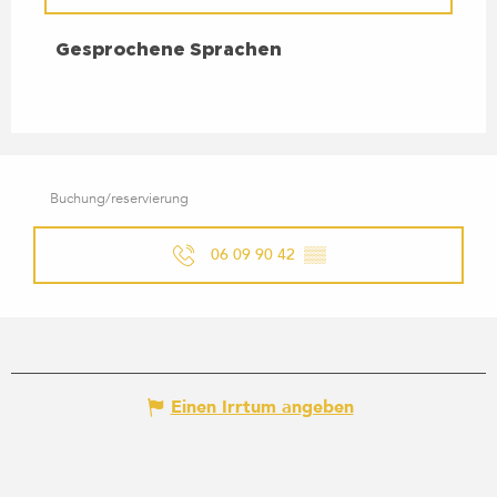
GESPROCHENE SPRACHEN
Gesprochene Sprachen
Buchung/reservierung
06 09 90 42
▒▒
Einen Irrtum angeben