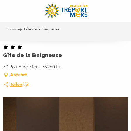
Aller
au
contenu
principal
Home
Gîte de la Baigneuse
Gîte de la Baigneuse
70 Route de Mers, 76260 Eu
Anfahrt
Ajouter aux favoris
Teilen