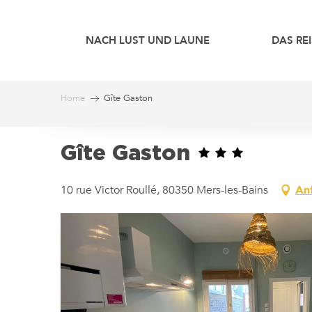
Aller
au
NACH LUST UND LAUNE
DAS REI
contenu
principal
Home
Gîte Gaston
Gîte Gaston
10 rue Victor Roullé, 80350 Mers-les-Bains
An