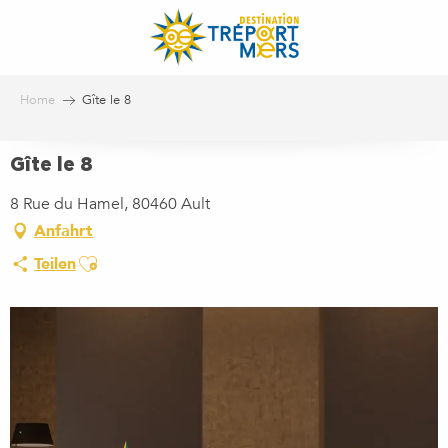
Aller
au
contenu
principal
Home
Gîte le 8
Gîte le 8
8 Rue du Hamel, 80460 Ault
Anfahrt
Ajouter aux favoris
Teilen