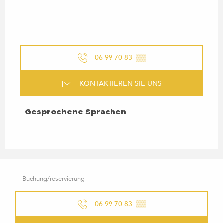
06 99 70 83
▒▒
KONTAKTIEREN SIE UNS
GESPROCHENE SPRACHEN
Gesprochene Sprachen
Buchung/reservierung
06 99 70 83
▒▒