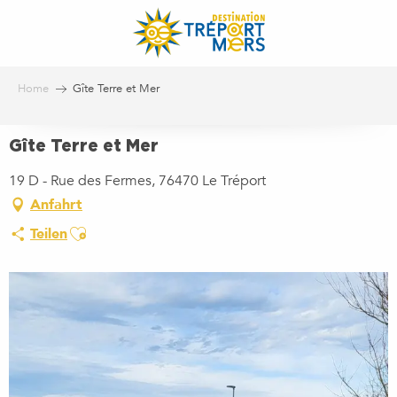
Aller
au
contenu
principal
Home
Gîte Terre et Mer
Gîte Terre et Mer
19 D - Rue des Fermes, 76470 Le Tréport
Anfahrt
Ajouter aux favoris
Teilen