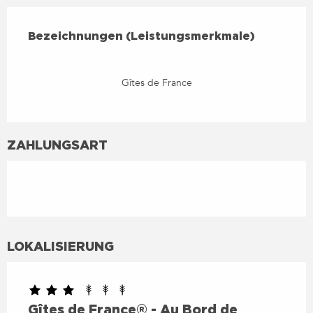
LEISTUNGENSMÖGLICHKEIT
BEZEICHNUNGEN (LEISTUNGSMERKMALE)
Bezeichnungen (Leistungsmerkmale)
Gîtes de France
ZAHLUNGSART
LOKALISIERUNG
Gîtes de France® - Au Bord de