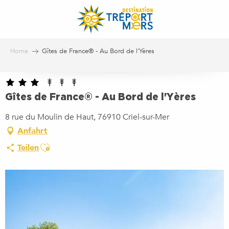
Aller
au
contenu
principal
Home
Gîtes de France® - Au Bord de l'Yères
Gîtes de France® - Au Bord de l'Yères
8 rue du Moulin de Haut, 76910 Criel-sur-Mer
Anfahrt
Ajouter aux favoris
Teilen