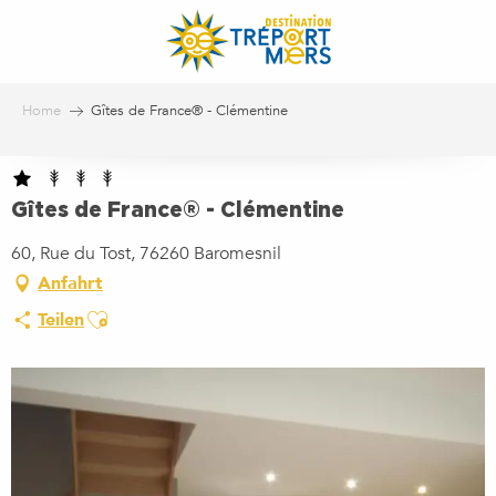
Aller
au
contenu
principal
Home
Gîtes de France® - Clémentine
Gîtes de France® - Clémentine
60, Rue du Tost, 76260 Baromesnil
Anfahrt
Ajouter aux favoris
Teilen