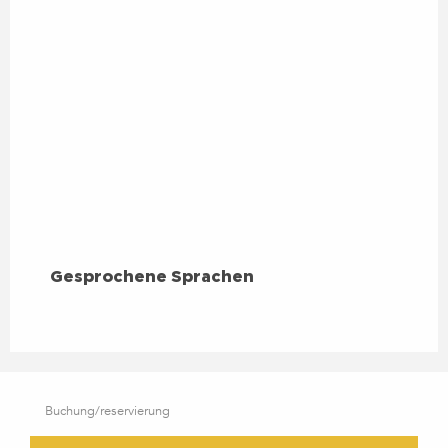
GESPROCHENE SPRACHEN
Gesprochene Sprachen
Buchung/reservierung