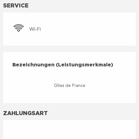
SERVICE
Wi-Fi
LEISTUNGENSMÖGLICHKEIT
BEZEICHNUNGEN (LEISTUNGSMERKMALE)
Bezeichnungen (Leistungsmerkmale)
Gîtes de France
ZAHLUNGSART