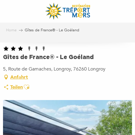
Aller
au
contenu
principal
Home
Gîtes de France® - Le Goéland
Gîtes de France® - Le Goéland
5, Route de Gamaches, Longroy, 76260 Longroy
Anfahrt
Ajouter aux favoris
Teilen