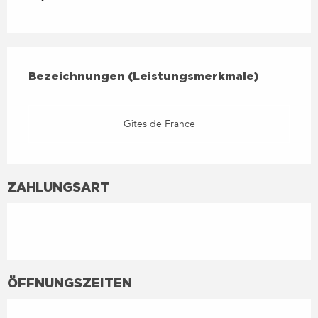
LEISTUNGENSMÖGLICHKEIT
BEZEICHNUNGEN (LEISTUNGSMERKMALE)
Bezeichnungen (Leistungsmerkmale)
Gîtes de France
ZAHLUNGSART
ÖFFNUNGSZEITEN