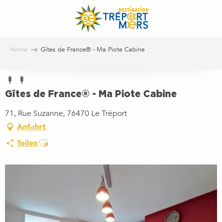
Aller
au
contenu
principal
Home
Gîtes de France® - Ma Piote Cabine
Gîtes de France® - Ma Piote Cabine
71, Rue Suzanne, 76470 Le Tréport
Anfahrt
Ajouter aux favoris
Teilen