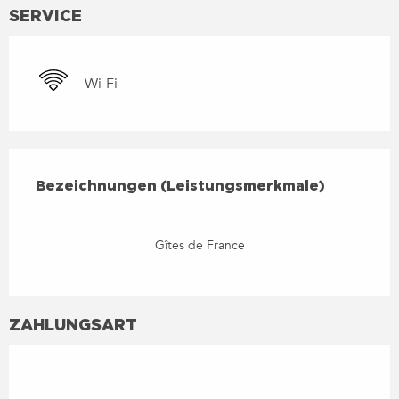
SERVICE
Wi-Fi
LEISTUNGENSMÖGLICHKEIT
BEZEICHNUNGEN (LEISTUNGSMERKMALE)
Bezeichnungen (Leistungsmerkmale)
Gîtes de France
ZAHLUNGSART