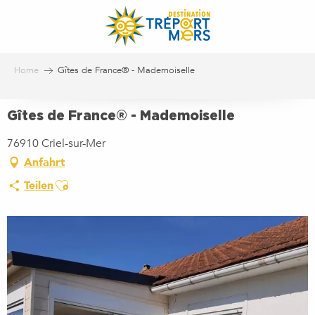
Aller
au
contenu
principal
Home
Gîtes de France® - Mademoiselle
Gîtes de France® - Mademoiselle
76910 Criel-sur-Mer
Anfahrt
Ajouter aux favoris
Teilen