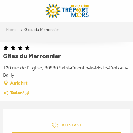
Aller
au
contenu
principal
Home
Gites du Marronnier
Gites du Marronnier
120 rue de l'Eglise, 80880 Saint-Quentin-la-Motte-Croix-au-
Bailly
Anfahrt
Ajouter aux favoris
Teilen
ÖFFNUNGSZEITEN & KONTA
KONTAKT