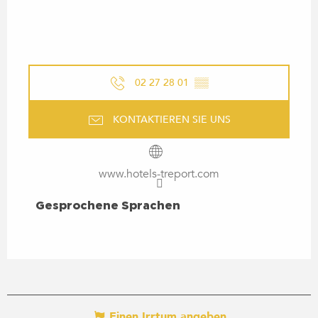
02 27 28 01
▒▒
KONTAKTIEREN SIE UNS
www.hotels-treport.com
GESPROCHENE SPRACHEN
Gesprochene Sprachen
Einen Irrtum angeben