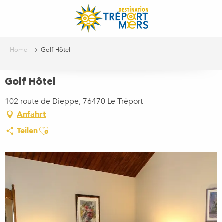
Aller
au
contenu
principal
Home
Golf Hôtel
Golf Hôtel
102 route de Dieppe, 76470 Le Tréport
Anfahrt
Ajouter aux favoris
Teilen