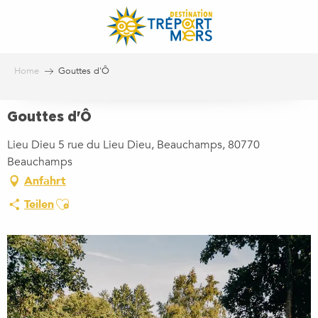
Aller
au
contenu
principal
Home
Gouttes d'Ô
Gouttes d'Ô
Lieu Dieu 5 rue du Lieu Dieu, Beauchamps, 80770
Beauchamps
Anfahrt
Ajouter aux favoris
Teilen