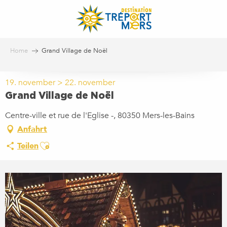
Aller
au
contenu
principal
Home
Grand Village de Noël
19. november > 22. november
Grand Village de Noël
Centre-ville et rue de l'Eglise -, 80350 Mers-les-Bains
Anfahrt
Ajouter aux favoris
Teilen