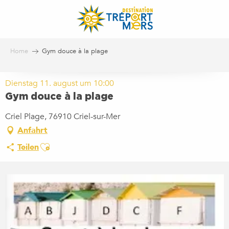
Aller
au
contenu
principal
Home
Gym douce à la plage
Dienstag 11. august um 10:00
Gym douce à la plage
Criel Plage, 76910 Criel-sur-Mer
Anfahrt
Ajouter aux favoris
Teilen