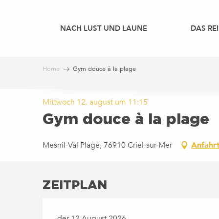
Aller
au
NACH LUST UND LAUNE
DAS REI
contenu
principal
Home
Gym douce à la plage
Mittwoch 12. august um 11:15
Gym douce à la plage
Mesnil-Val Plage, 76910 Criel-sur-Mer
Anfahr
ZEITPLAN
der 12 August 2026