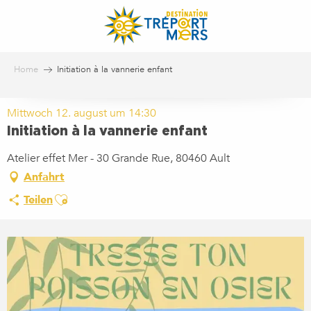
Aller
au
contenu
principal
Home
Initiation à la vannerie enfant
Mittwoch 12. august um 14:30
Initiation à la vannerie enfant
Atelier effet Mer - 30 Grande Rue, 80460 Ault
Anfahrt
Ajouter aux favoris
Teilen